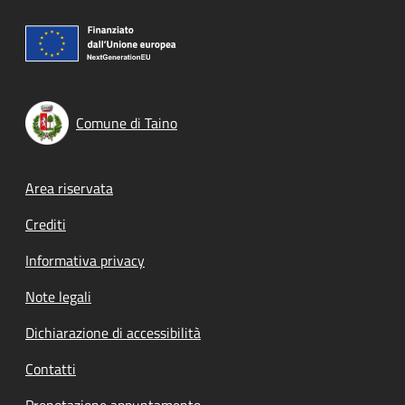
Comune di Taino
Footer menu
Area riservata
Crediti
Informativa privacy
Note legali
Dichiarazione di accessibilità
Contatti