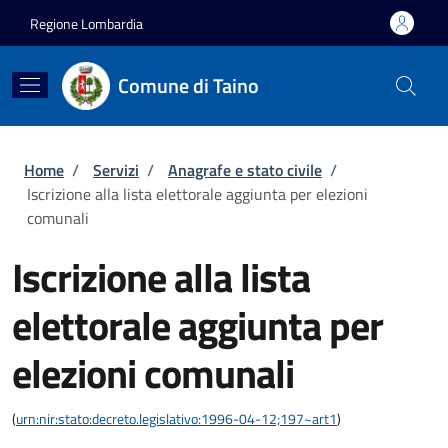
Salta al contenuto principale
Skip to footer content
Regione Lombardia
Comune di Taino
Briciole di pane
Home
/
Servizi
/
Anagrafe e stato civile
/
Iscrizione alla lista elettorale aggiunta per elezioni
comunali
Iscrizione alla lista
elettorale aggiunta per
elezioni comunali
(
urn:nir:stato:decreto.legislativo:1996-04-12;197~art1
)