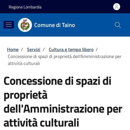
Salta al contenuto principale
Skip to footer content
Regione Lombardia
Comune di Taino
Briciole di pane
Home
/
Servizi
/
Cultura e tempo libero
/
Concessione di spazi di proprietà dell'Amministrazione per
attività culturali
Concessione di spazi di
proprietà
dell'Amministrazione per
attività culturali