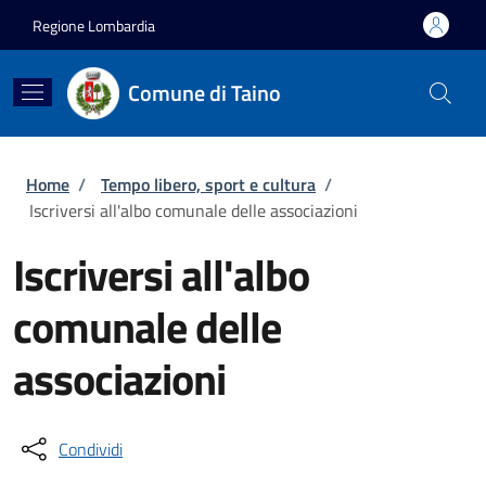
Salta al contenuto principale
Skip to footer content
Regione Lombardia
Comune di Taino
Briciole di pane
Home
/
Tempo libero, sport e cultura
/
Iscriversi all'albo comunale delle associazioni
Iscriversi all'albo
comunale delle
associazioni
Condividi