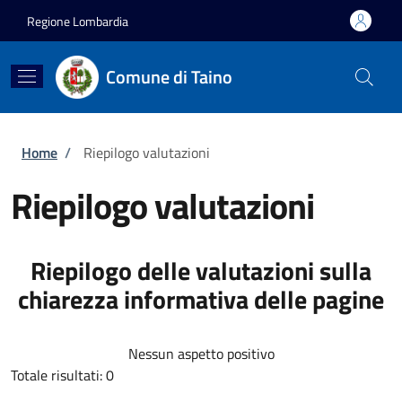
Salta al contenuto principale
Skip to footer content
Regione Lombardia
Comune di Taino
Briciole di pane
Home
/
Riepilogo valutazioni
Riepilogo valutazioni
Riepilogo delle valutazioni sulla
chiarezza informativa delle pagine
Nessun aspetto positivo
Totale risultati: 0