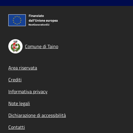
Comune di Taino
Footer menu
Area riservata
Crediti
Informativa privacy
Note legali
Dichiarazione di accessibilità
Contatti