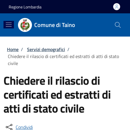
Salta al contenuto principale
Skip to footer content
Regione Lombardia
Comune di Taino
Briciole di pane
Home
/
Servizi demografici
/
Chiedere il rilascio di certificati ed estratti di atti di stato
civile
Chiedere il rilascio di
certificati ed estratti di
atti di stato civile
Condividi