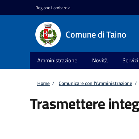
Salta al contenuto principale
Skip to footer content
Regione Lombardia
Comune di Taino
Amministrazione
Novità
Servizi
Briciole di pane
Home
/
Comunicare con l'Amministrazione
/
Trasmettere integ