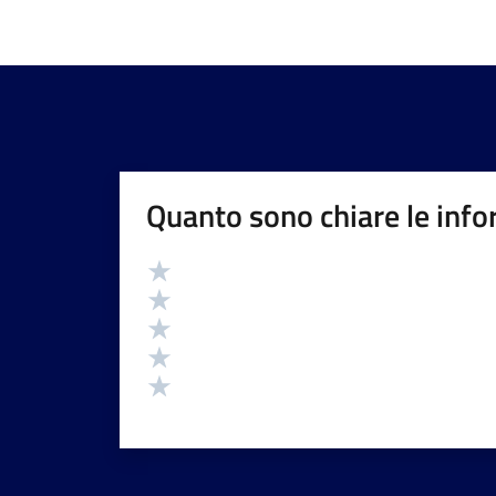
Quanto sono chiare le info
Valutazione
Valuta 5 stelle su 5
Valuta 4 stelle su 5
Valuta 3 stelle su 5
Valuta 2 stelle su 5
Valuta 1 stelle su 5