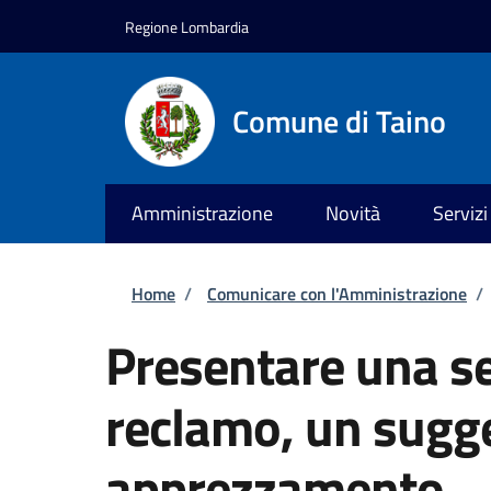
Salta al contenuto principale
Skip to footer content
Regione Lombardia
Comune di Taino
Amministrazione
Novità
Servizi
Briciole di pane
Home
/
Comunicare con l'Amministrazione
/
Presentare una s
reclamo, un sugg
apprezzamento