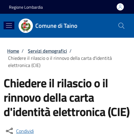
Salta al contenuto principale
Skip to footer content
Regione Lombardia
Comune di Taino
Briciole di pane
Home
/
Servizi demografici
/
Chiedere il rilascio o il rinnovo della carta d'identità
elettronica (CIE)
Chiedere il rilascio o il
rinnovo della carta
d'identità elettronica (CIE)
Condividi