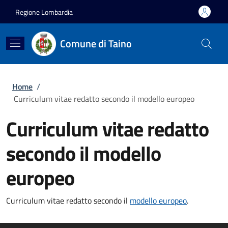
Salta al contenuto principale
Skip to footer content
Regione Lombardia
Comune di Taino
Briciole di pane
Home
/
Curriculum vitae redatto secondo il modello europeo
Curriculum vitae redatto
secondo il modello
europeo
Curriculum vitae redatto secondo il
modello europeo
.