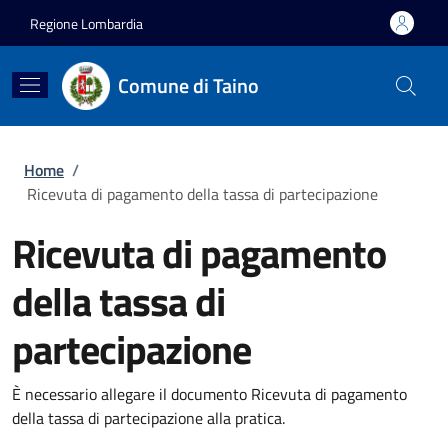
Salta al contenuto principale
Skip to footer content
Regione Lombardia
Comune di Taino
Briciole di pane
Home
/
Ricevuta di pagamento della tassa di partecipazione
Ricevuta di pagamento
della tassa di
partecipazione
È necessario allegare il documento Ricevuta di pagamento
della tassa di partecipazione alla pratica.