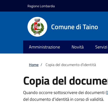
Salta al contenuto principale
Skip to footer content
Regione Lombardia
Comune di Taino
Amministrazione
Novità
Servizi
Briciole di pane
Home
/
Copia del documento d'identità
Copia del documen
Quando occorre sottoscrivere dei documenti (
del documento d'identità in corso di validità.