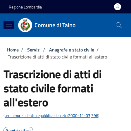
Salta al contenuto principale
Skip to footer content
Regione Lombardia
Comune di Taino
Briciole di pane
Home
/
Servizi
/
Anagrafe e stato civile
/
Trascrizione di atti di stato civile formati all'estero
Trascrizione di atti di
stato civile formati
all'estero
(
urn:nir:presidente.repubblica:decreto:2000-11-03;396
)
Servizio attivo