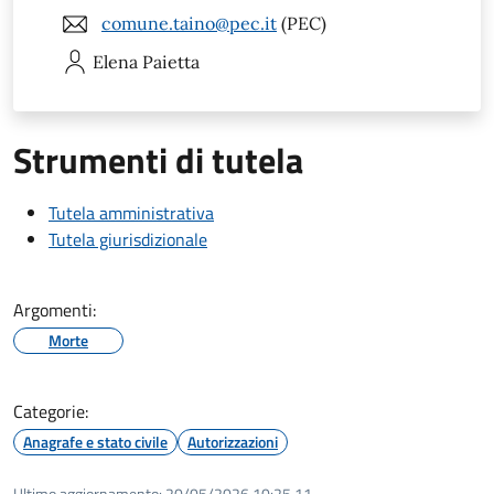
comune.taino@pec.it
(PEC)
Elena
Paietta
Strumenti di tutela
Tutela amministrativa
Tutela giurisdizionale
Argomenti:
Morte
Categorie:
Anagrafe e stato civile
Autorizzazioni
Ultimo aggiornamento:
20/05/2026 10:25.11