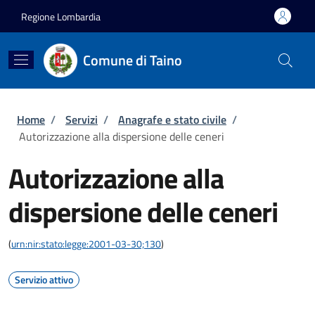
Salta al contenuto principale
Skip to footer content
Regione Lombardia
Comune di Taino
Briciole di pane
Home
/
Servizi
/
Anagrafe e stato civile
/
Autorizzazione alla dispersione delle ceneri
Autorizzazione alla
dispersione delle ceneri
(
urn:nir:stato:legge:2001-03-30;130
)
Servizio attivo