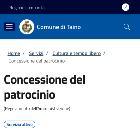
Salta al contenuto principale
Skip to footer content
Regione Lombardia
Comune di Taino
Briciole di pane
Home
/
Servizi
/
Cultura e tempo libero
/
Concessione del patrocinio
Concessione del
patrocinio
(Regolamento dell'Amministrazione)
Servizio attivo