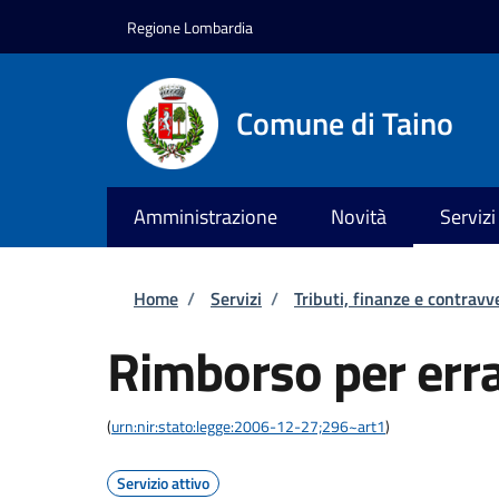
Salta al contenuto principale
Skip to footer content
Regione Lombardia
Comune di Taino
Amministrazione
Novità
Servizi
Briciole di pane
Home
/
Servizi
/
Tributi, finanze e contravv
Rimborso per err
(
urn:nir:stato:legge:2006-12-27;296~art1
)
Servizio attivo