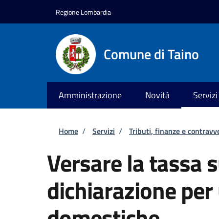
Salta al contenuto principale
Skip to footer content
Regione Lombardia
Comune di Taino
Amministrazione
Novità
Servizi
Briciole di pane
Home
/
Servizi
/
Tributi, finanze e contravv
Versare la tassa su
dichiarazione per
domestiche