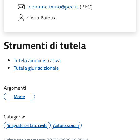
comune.taino@pec.it
(PEC)
Elena
Paietta
Strumenti di tutela
Tutela amministrativa
Tutela giurisdizionale
Argomenti:
Morte
Categorie:
Anagrafe e stato civile
Autorizzazioni
Ultimo aggiornamento:
20/05/2026 10:25.11