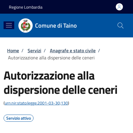
Salta al contenuto principale
Skip to footer content
Regione Lombardia
Comune di Taino
Briciole di pane
Home
/
Servizi
/
Anagrafe e stato civile
/
Autorizzazione alla dispersione delle ceneri
Autorizzazione alla
dispersione delle ceneri
(
urn:nir:stato:legge:2001-03-30;130
)
Servizio attivo