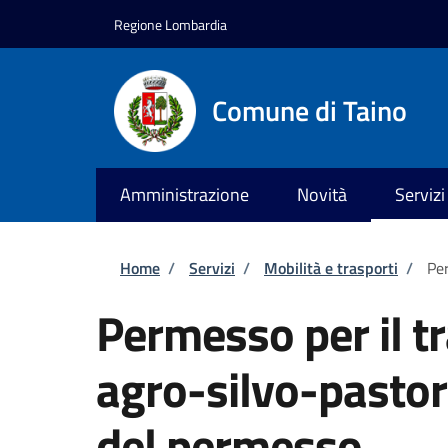
Salta al contenuto principale
Skip to footer content
Regione Lombardia
Comune di Taino
Amministrazione
Novità
Servizi
Briciole di pane
Home
/
Servizi
/
Mobilità e trasporti
/
Per
Permesso per il tr
agro-silvo-pastor
del permesso