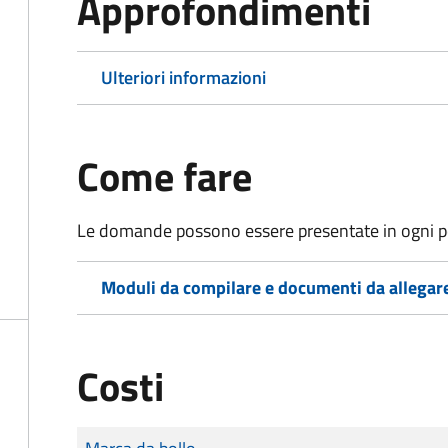
Approfondimenti
Ulteriori informazioni
Come fare
Le domande possono essere presentate in ogni pe
Moduli da compilare e documenti da allegar
Costi
Tipo di pagamento
Importo