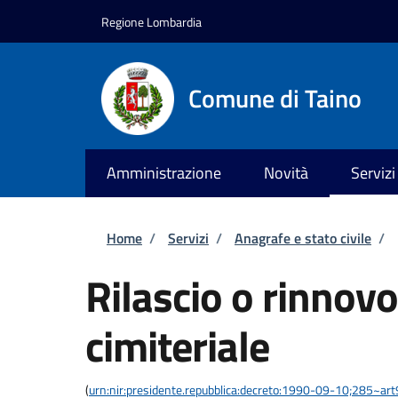
Salta al contenuto principale
Skip to footer content
Regione Lombardia
Comune di Taino
Amministrazione
Novità
Servizi
Briciole di pane
Home
/
Servizi
/
Anagrafe e stato civile
/
Rilascio o rinnov
cimiteriale
(
urn:nir:presidente.repubblica:decreto:1990-09-10;285~ar