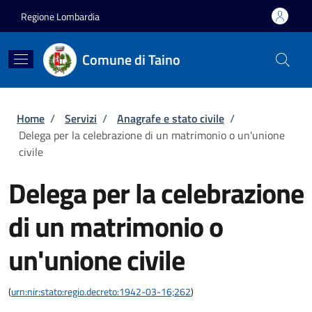
Salta al contenuto principale
Skip to footer content
Regione Lombardia
Comune di Taino
Briciole di pane
Home
/
Servizi
/
Anagrafe e stato civile
/
Delega per la celebrazione di un matrimonio o un'unione
civile
Delega per la celebrazione
di un matrimonio o
un'unione civile
(
urn:nir:stato:regio.decreto:1942-03-16;262
)