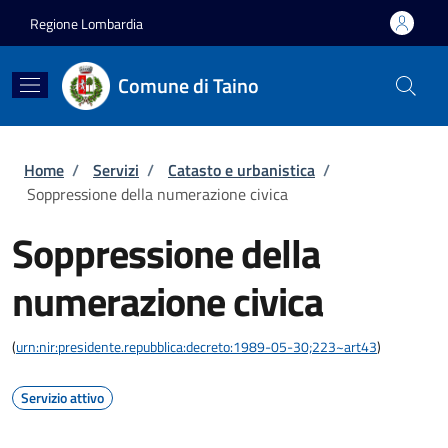
Salta al contenuto principale
Skip to footer content
Regione Lombardia
Comune di Taino
Briciole di pane
Home
/
Servizi
/
Catasto e urbanistica
/
Soppressione della numerazione civica
Soppressione della
numerazione civica
(
urn:nir:presidente.repubblica:decreto:1989-05-30;223~art43
)
Servizio attivo