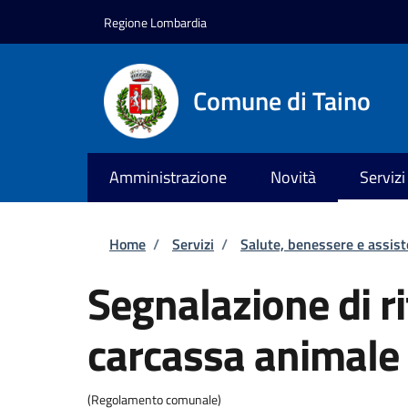
Salta al contenuto principale
Skip to footer content
Regione Lombardia
Comune di Taino
Amministrazione
Novità
Servizi
Briciole di pane
Home
/
Servizi
/
Salute, benessere e assis
Segnalazione di r
carcassa animale
(Regolamento comunale)