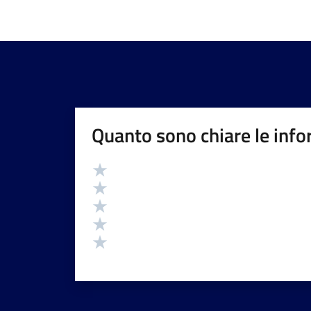
Quanto sono chiare le info
Valutazione
Valuta 5 stelle su 5
Valuta 4 stelle su 5
Valuta 3 stelle su 5
Valuta 2 stelle su 5
Valuta 1 stelle su 5