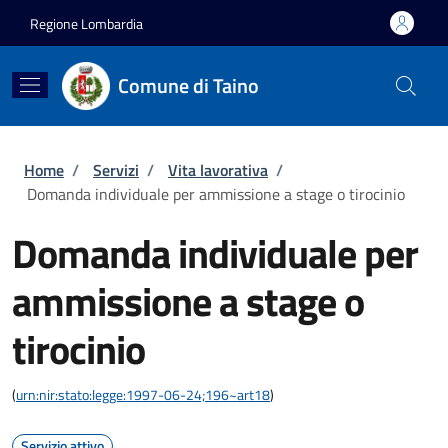
Salta al contenuto principale
Skip to footer content
Regione Lombardia
Comune di Taino
Briciole di pane
Home
/
Servizi
/
Vita lavorativa
/
Domanda individuale per ammissione a stage o tirocinio
Domanda individuale per
ammissione a stage o
tirocinio
(
urn:nir:stato:legge:1997-06-24;196~art18
)
Servizio attivo