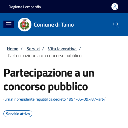
Salta al contenuto principale
Skip to footer content
Regione Lombardia
Comune di Taino
Briciole di pane
Home
/
Servizi
/
Vita lavorativa
/
Partecipazione a un concorso pubblico
Partecipazione a un
concorso pubblico
(
urn:nir:presidente.repubblica:decreto:1994-05-09;487~art4
)
Servizio attivo