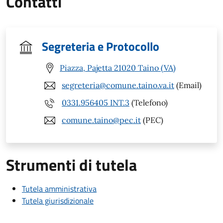
Contatti
Segreteria e Protocollo
Piazza, Pajetta 21020 Taino (VA)
segreteria@comune.taino.va.it
(Email)
0331.956405 INT.3
(Telefono)
comune.taino@pec.it
(PEC)
Strumenti di tutela
Tutela amministrativa
Tutela giurisdizionale