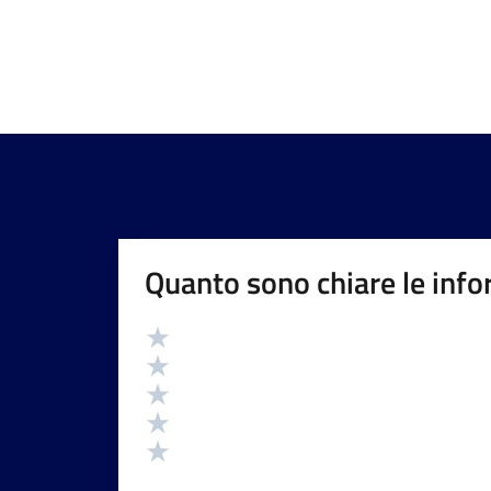
Quanto sono chiare le info
Valutazione
Valuta 5 stelle su 5
Valuta 4 stelle su 5
Valuta 3 stelle su 5
Valuta 2 stelle su 5
Valuta 1 stelle su 5