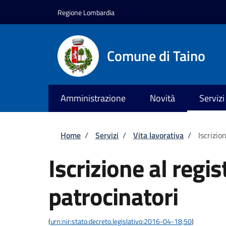
Salta al contenuto principale
Skip to footer content
Regione Lombardia
Comune di Taino
Amministrazione
Novità
Servizi
Briciole di pane
Home
/
Servizi
/
Vita lavorativa
/
Iscrizio
Iscrizione al regis
patrocinatori
(
urn:nir:stato:decreto.legislativo:2016-04-18;50
)