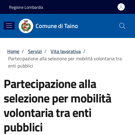
Salta al contenuto principale
Skip to footer content
Regione Lombardia
Comune di Taino
Briciole di pane
Home
/
Servizi
/
Vita lavorativa
/
Partecipazione alla selezione per mobilità volontaria tra
enti pubblici
Partecipazione alla
selezione per mobilità
volontaria tra enti
pubblici