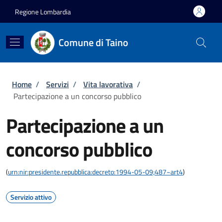
Salta al contenuto principale
Skip to footer content
Regione Lombardia
Comune di Taino
Briciole di pane
Home
/
Servizi
/
Vita lavorativa
/
Partecipazione a un concorso pubblico
Partecipazione a un
concorso pubblico
(
urn:nir:presidente.repubblica:decreto:1994-05-09;487~art4
)
Servizio attivo