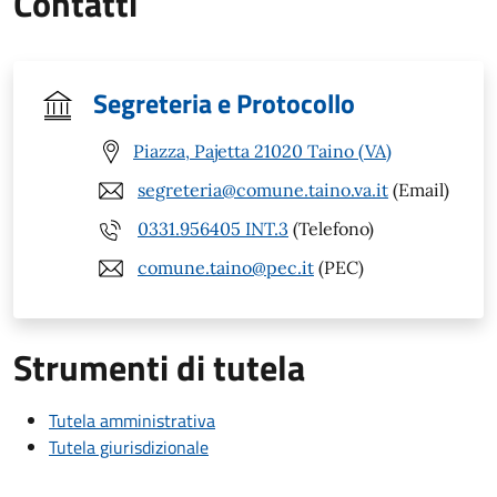
Contatti
Segreteria e Protocollo
Piazza, Pajetta 21020 Taino (VA)
segreteria@comune.taino.va.it
(Email)
0331.956405 INT.3
(Telefono)
comune.taino@pec.it
(PEC)
Strumenti di tutela
Tutela amministrativa
Tutela giurisdizionale